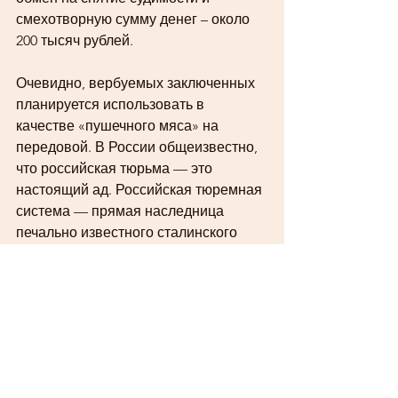
смехотворную сумму денег – около 
200 тысяч рублей. 
Очевидно, вербуемых заключенных 
планируется использовать в 
качестве «пушечного мяса» на 
передовой. В России общеизвестно, 
что российская тюрьма — это 
настоящий ад. Российская тюремная 
система — прямая наследница 
печально известного сталинского 
ГУЛАГа, фактически не 
реформированная с момента 
распада СССР. В этой страшной 
системе, построенной на коррупции 
и насилии, заключенный фактически 
абсолютно бесправен, находится в 
тяжелейших бытовых условиях, 