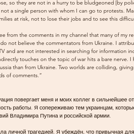
se, so they are not in a hurry to be bludgeoned [by poli
 not a single person with whom I can go to protests. Man
milies at risk, not to lose their jobs and to see this diffic
see from the comments in my channel that many of my rea
do not believe the commentators from Ukraine. I attribut
TV and are not interested in searching for information i
directly touches on the topic of war hits a bare nerve. I
ssia than from Ukraine. Two worlds are colliding, giving 
eds of comments.”
ция повергает меня и моих коллег в сильнейшее от
ость работы. Я сопереживаю тем украинцам, которы
твий Владимира Путина и российской армии.
ла личной трагедией. Я убеждён, что привычная для