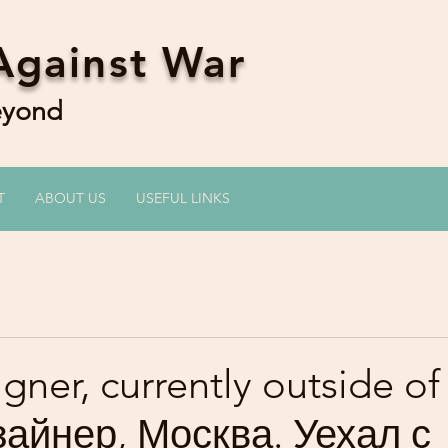
Against War
Beyond
T
ABOUT US
USEFUL LINKS
ner, currently outside of
зайнер, Москва. Уехал с