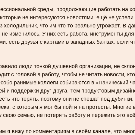
ессиональной среды, продолжающие работать на х
 которые не интересуются новостями, ещё не успели 
з холодильник, что им что-то реально угрожает. В д
 не изменилось. У них есть работа, инструменты для
и, есть друзья с картами в западных банках, если чт
равило люди тонкой душевной организации, не склон
дит с головой в работу, чтобы не читать новости, кто
Особо ранимые коллеги собираются в «Панический ча
й и поддержки друг друга. Тем продуктовым дизайне
есть что терять, поэтому они не спешат под дубинки.
века, с которым я мог бы пойти на протесты. Многие 
у свою семью, не потерять работу и пережить это всё
м я вижу по комментариям в своём канале, что мног