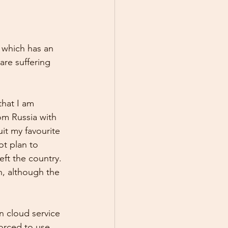
 which has an 
are suffering 
that I am 
rom Russia with 
uit my favourite 
t plan to 
eft the country. 
, although the 
n cloud service 
forced to use 