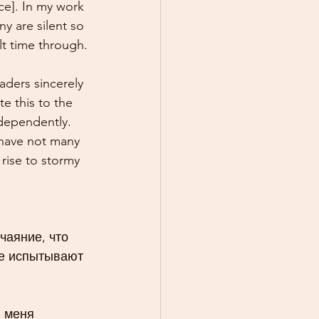
ce]. In my work 
y are silent so 
ult time through.
ders sincerely 
e this to the 
ndependently. 
 have not many 
rise to stormy 
чаяние, что 
е испытывают 
 меня 