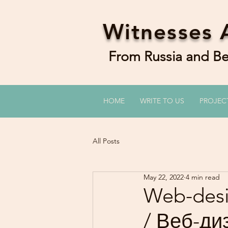
Witnesses 
From Russia and 
HOME
WRITE TO US
PROJEC
All Posts
May 22, 2022
4 min read
Web-desig
/ Веб-ди