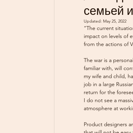
семьей и
Updated:
May 25, 2022
“The current situati
impact on levels of e
from the actions of 
The war is a personal
familiar with, will c
my wife and child, ha
job in a large Russi
return for the forese
I do not see a massi
atmosphere at worki
Product designers ar
that will not be easy 