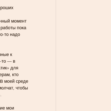
ороших 
анный момент 
 работы пока 
о-то надо 
ные к 
-то — в 
тик» для 
рам, кто 
 В моей среде 
молчат, чтобы 
.
ие мои 