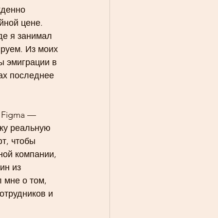
жденно 
йной цене. 
де я занимал 
руем. Из моих 
ы эмиграции в 
ах последнее 
 Figma — 
жу реальную 
т, чтобы 
ной компании, 
ин из 
 мне о том, 
отрудников и 