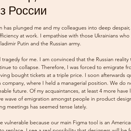
з России
on has plunged me and my colleagues into deep despair,
fficiency at work. I empathise with those Ukrainians who 
Vladimir Putin and the Russian army.
 tragedy for me. I am convinced that the Russian reality 
ontinue to collapse. Therefore, I was forced to emigrate f
ving bought tickets at a triple price. I soon afterwards q
an company, where I held a managerial position. We do no
eable future. Of my acquaintances, at least 4 more have l
ve wave of emigration amongst people in product design
ng meetings has seemed tense lately.
e vulnerable because our main Figma tool is an America
to replace. I see a real possibility that designers will be 