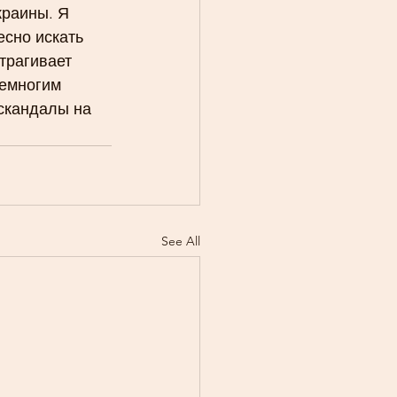
краины. Я 
есно искать 
трагивает 
немногим 
скандалы на 
See All