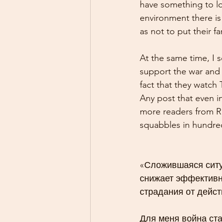
have something to lo
environment there is
as not to put their fa
At the same time, I 
support the war and 
fact that they watch 
Any post that even in
more readers from Ru
squabbles in hundr
«Сложившаяся ситуа
снижает эффективн
страдания от дейс
Для меня война ста