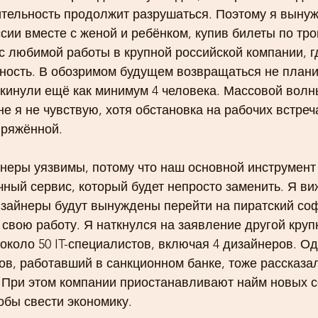
ительность продолжит разрушаться. Поэтому я выну
сии вместе с женой и ребёнком, купив билеты по тро
с любимой работы в крупной российской компании, г
ость. В обозримом будущем возвращаться не плани
кинули ещё как минимум 4 человека. Массовой волн
е я не чувствую, хотя обстановка на рабочих встреч
пряжённой. 
неры уязвимы, потому что наш основной инструмент
ный сервис, который будет непросто заменить. Я ви
изайнеры будут вынуждены перейти на пиратский соф
свою работу. Я наткнулся на заявление другой круп
около 50 IT-специалистов, включая 4 дизайнеров. Од
в, работавший в санкционном банке, тоже рассказал
 При этом компании приостанавливают найм новых с
обы свести экономику. 