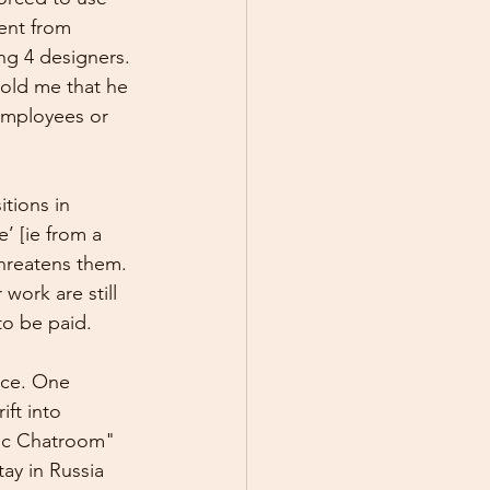
ent from 
ng 4 designers. 
old me that he 
employees or 
tions in 
’ [ie from a 
 threatens them. 
work are still 
to be paid.
nce. One 
ift into 
nic Chatroom" 
ay in Russia 